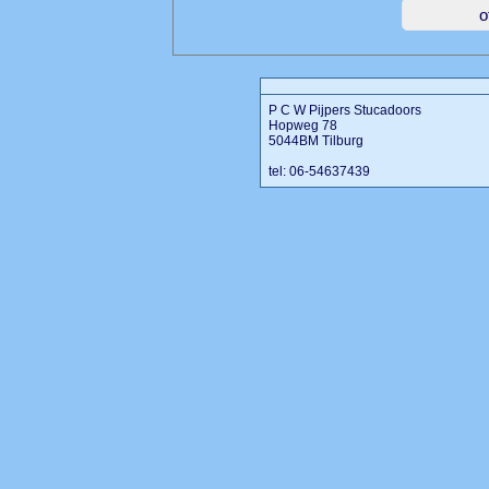
P C W Pijpers Stucadoors
Hopweg 78
5044BM Tilburg
tel: 06-54637439