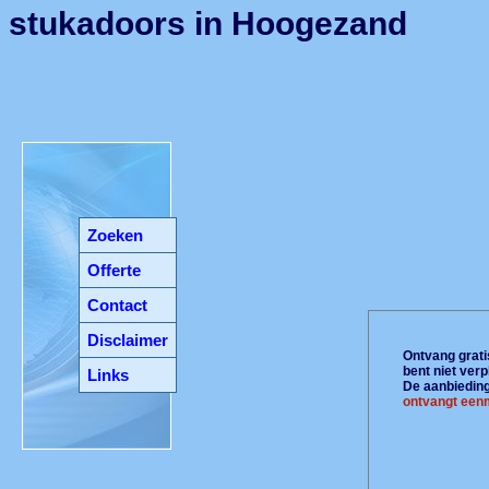
stukadoors in Hoogezand
Zoeken
Offerte
Contact
Disclaimer
Ontvang gratis
bent niet ver
Links
De aanbiedinge
ontvangt eenm