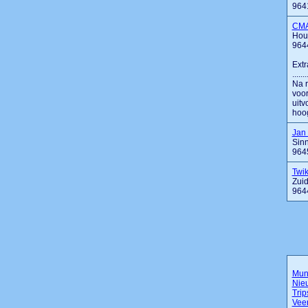
964
CMA
Hout
964
Extr
....
Na r
voo
uitv
hoog
Jan 
Sinn
964
Twik
Zui
964
Mun
Nie
Tri
Vee