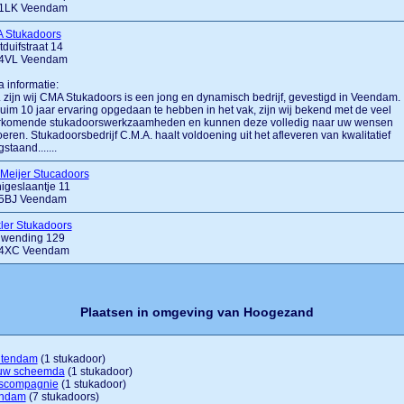
1LK Veendam
 Stukadoors
duifstraat 14
4VL Veendam
a informatie:
.... zijn wij CMA Stukadoors is een jong en dynamisch bedrijf, gevestigd in Veendam.
uim 10 jaar ervaring opgedaan te hebben in het vak, zijn wij bekend met de veel
rkomende stukadoorswerkzaamheden en kunnen deze volledig naar uw wensen
oeren. Stukadoorsbedrijf C.M.A. haalt voldoening uit het afleveren van kwalitatief
staand.......
Meijer Stucadoors
igeslaantje 11
5BJ Veendam
ler Stukadoors
dwending 129
4XC Veendam
Plaatsen in omgeving van Hoogezand
tendam
(1 stukadoor)
uw scheemda
(1 stukadoor)
pscompagnie
(1 stukadoor)
ndam
(7 stukadoors)