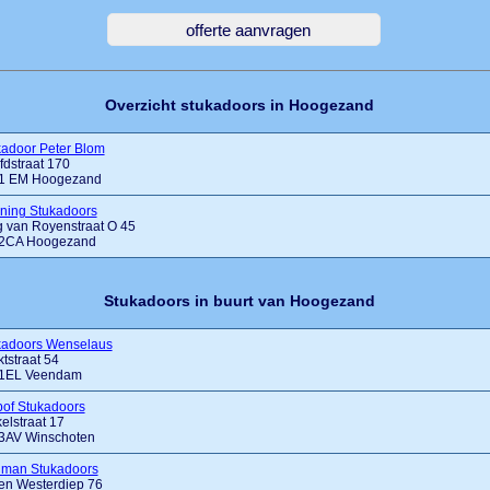
Overzicht stukadoors in Hoogezand
kadoor Peter Blom
dstraat 170
1 EM Hoogezand
aning Stukadoors
g van Royenstraat O 45
2CA Hoogezand
Stukadoors in buurt van Hoogezand
kadoors Wenselaus
tstraat 54
1EL Veendam
bof Stukadoors
elstraat 17
3AV Winschoten
llman Stukadoors
en Westerdiep 76