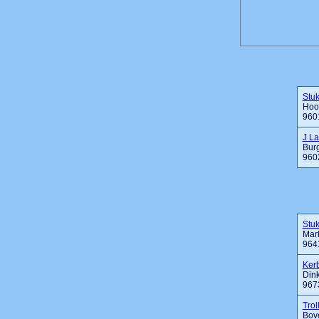
Stu
Hoof
960
J L
Bur
960
Stu
Mark
964
Ker
Dink
967
Tro
Bov