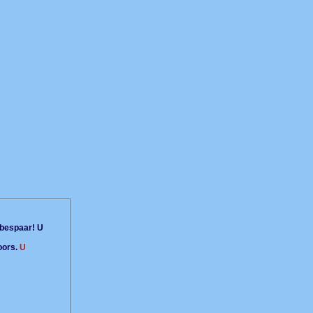
bespaar! U
oors.
U