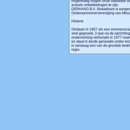
Regelmatig volgen onze vaklieden b
actuele ontwikkelingen te zijn.
DERHAAG B.V. Stukadoors is aanges
Onderaannemervereniging van Afbo
Historie
Onstaan in 1967 als een eenmanszaak
snel gegroeid. 2 jaar na de opricht
onderneming verhuisde in 1977 naar 
en staat in derde generatie onder l
is vandaag een van de grootste bedri
regio.