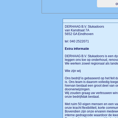
DERHAAG B.V. Stukadoors
van Kanstraat 7A
5652 GA Eindhoven
tel: 040 2522071
Extra informatie
DERHAAG B.V. Stukadoors is een dy
leggen ons toe op onderhoud, renovat
We werken zowel regionaal als landel
Wie zijn wij
Ons bedrijf is gebaseerd op het feit 
is. Ons team is daarom volledig toeg
hiervan bestaat een groot deel van o
doorverwijzingen.
Wij zouden graag uw vertrouwen winn
onze bedrijfstak bestaat.
Met ruim 50 eigen mensen en een va
onze kracht flexibiliteit, korte commu
Bovendien zijn onze ervaren medewe
interne gedragcode waardoor de kwal