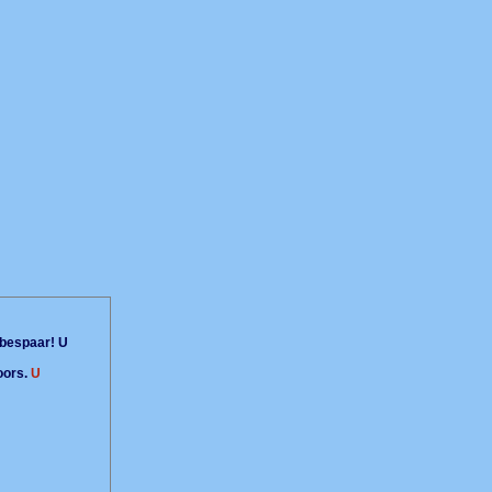
bespaar! U
oors.
U