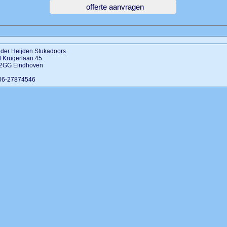
 der Heijden Stukadoors
l Krugerlaan 45
2GG Eindhoven
 06-27874546