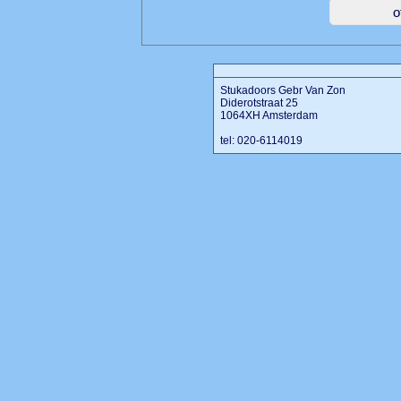
Stukadoors Gebr Van Zon
Diderotstraat 25
1064XH Amsterdam
tel: 020-6114019