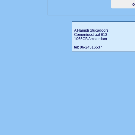
A Hamidi Stucadoors
Comeniusstraat 613
1065CB Amsterdam
tel: 06-24516537