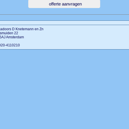
kadoors D Knetemann en Zn
tsmuiden 22
6AJ Amsterdam
 020-4110210