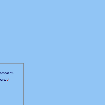
bespaar! U
oors.
U