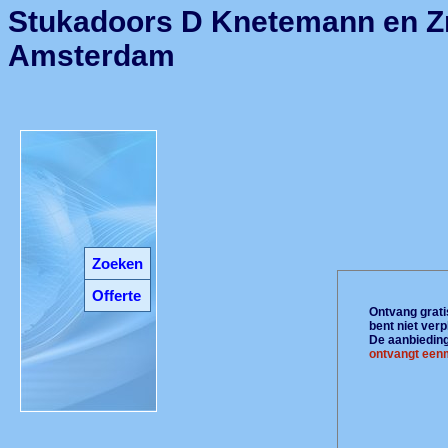
Stukadoors D Knetemann en Z
Amsterdam
Zoeken
Offerte
Ontvang gratis
bent niet ver
De aanbiedinge
ontvangt eenm