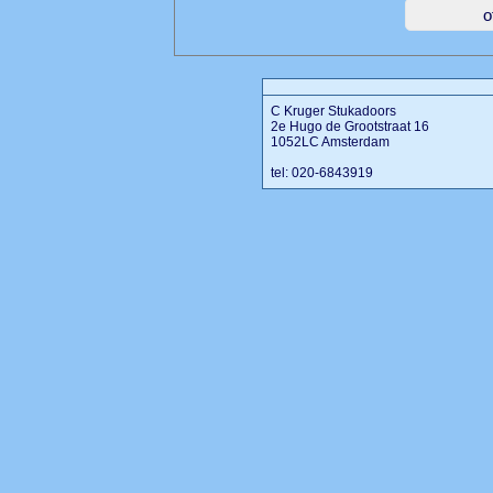
C Kruger Stukadoors
2e Hugo de Grootstraat 16
1052LC Amsterdam
tel: 020-6843919