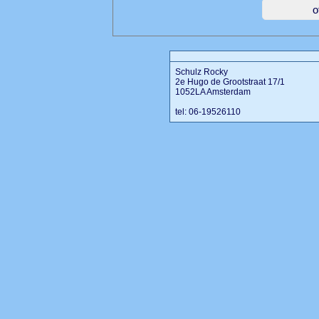
Schulz Rocky
2e Hugo de Grootstraat 17/1
1052LA Amsterdam
tel: 06-19526110