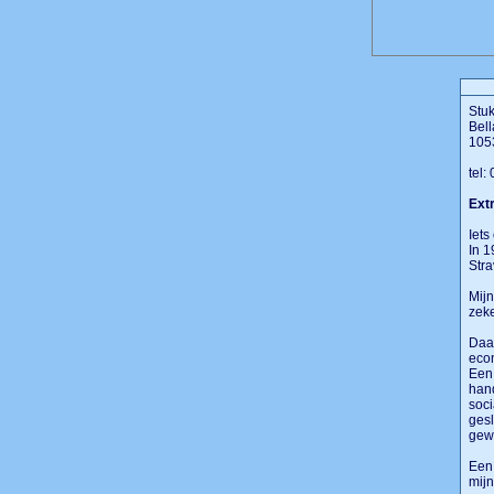
Stuk
Bell
105
tel:
Extr
Iets
In 1
Stra
Mijn
zeke
Daar
econ
Een 
hand
soci
gesl
gew
Een 
mijn