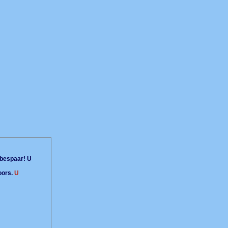
bespaar! U
oors.
U