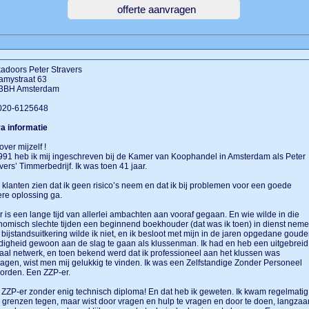
adoors Peter Stravers
amystraat 63
3BH Amsterdam
 020-6125648
a informatie
 over mijzelf !
991 heb ik mij ingeschreven bij de Kamer van Koophandel in Amsterdam als Peter
vers’ Timmerbedrijf. Ik was toen 41 jaar.
 klanten zien dat ik geen risico’s neem en dat ik bij problemen voor een goede
re oplossing ga.
 is een lange tijd van allerlei ambachten aan vooraf gegaan. En wie wilde in die
omisch slechte tijden een beginnend boekhouder (dat was ik toen) in dienst neme
bijstandsuitkering wilde ik niet, en ik besloot met mijn in de jaren opgedane goud
igheid gewoon aan de slag te gaan als klussenman. Ik had en heb een uitgebreid
aal netwerk, en toen bekend werd dat ik professioneel aan het klussen was
agen, wist men mij gelukkig te vinden. Ik was een Zelfstandige Zonder Personeel
orden. Een ZZP-er.
ZZP-er zonder enig technisch diploma! En dat heb ik geweten. Ik kwam regelmatig
 grenzen tegen, maar wist door vragen en hulp te vragen en door te doen, langza