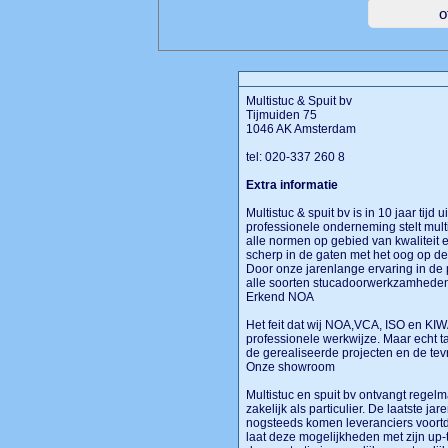
Multistuc & Spuit bv
Tijmuiden 75
1046 AK Amsterdam
tel: 020-337 260 8
Extra informatie
Multistuc & spuit bv is in 10 jaar tijd 
professionele onderneming stelt multi
alle normen op gebied van kwaliteit 
scherp in de gaten met het oog op d
Door onze jarenlange ervaring in de pa
alle soorten stucadoorwerkzamheden 
Erkend NOA
Het feit dat wij NOA,VCA, ISO en KIWA
professionele werkwijze. Maar echt tas
de gerealiseerde projecten en de te
Onze showroom
Multistuc en spuit bv ontvangt regel
zakelijk als particulier. De laatste 
nogsteeds komen leveranciers voortd
laat deze mogelijkheden met zijn up