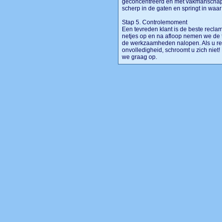
geconcentreerd en met vakmanschap u
scherp in de gaten en springt in wa
Stap 5. Controlemoment
Een tevreden klant is de beste recla
netjes op en na afloop nemen we de 
de werkzaamheden nalopen. Als u red
onvolledigheid, schroomt u zich niet
we graag op.