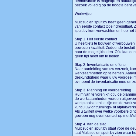
demonstratie is mogelijk en natuurlij
bezoek volledig op de hoogte bent va
Werkwijze
Multisuc en spuit bv heeft geen gehe
van eerste contact tot eindresultaat.
spuit bv kunt verwachten en hoe het 
Stap 1. Het eerste contact
U heeft iets te bouwen of verbouwen
bewezen kwaliteit. Zodoende besluit u
naar de mogelijkheden. Of u laat ee
geen tijd heeft om te bellen.
Stap 2. Inventarisatie en offerte
Naar aanleiding van uw verzoek, komt
werkzaamheden op te nemen. Aanvull
deskundigheid waar u uw voordeel mee 
bv neemt de inventarisatie mee en ze
Stap 3. Planning en voorbereiding
Ruim van te voren krijgt u de plannin
de werkzaamheden worden uitgevoerd
werkplaats dient te zijn om de werk
kunt u uw ontruimings- of afplakwerk
Als u twijfelt over welke voorbereidin
gewoon nog even contact op met Mult
Stap 4. Aan de slag
Multisuc en spuit bv staat voor de d
laat Multisuc en spuit bv zien waar 