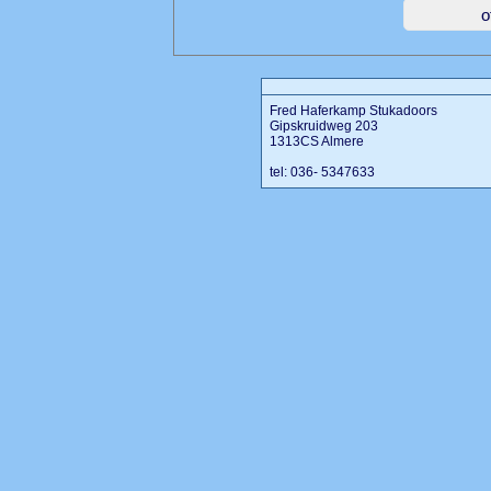
Fred Haferkamp Stukadoors
Gipskruidweg 203
1313CS Almere
tel: 036- 5347633