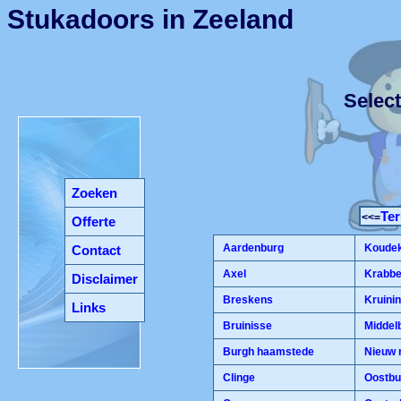
Stukadoors in Zeeland
Select
Zoeken
Ter
<<=
Offerte
Aardenburg
Koudek
Contact
Axel
Krabbe
Disclaimer
Breskens
Kruini
Links
Bruinisse
Middel
Burgh haamstede
Nieuw 
Clinge
Oostbu