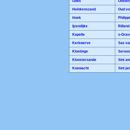
Goes
Ooster
Heinkenszand
Oud vo
Hoek
Philipp
Ijzendijke
Rilland
Kapelle
s-Grav
Kerkwerve
Sas va
Kloetinge
Seroos
Kloosterzande
Sint an
Koewacht
Sint ja