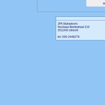
JPA Stukadoors
Nicolaas Beetsstraat 210
3511HG Utrecht
tel: 030-2448279