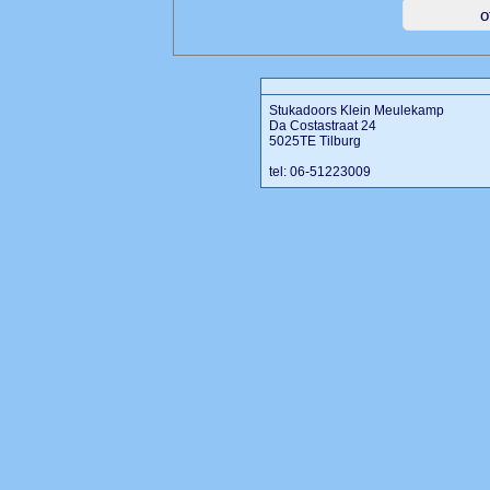
Stukadoors Klein Meulekamp
Da Costastraat 24
5025TE Tilburg
tel: 06-51223009