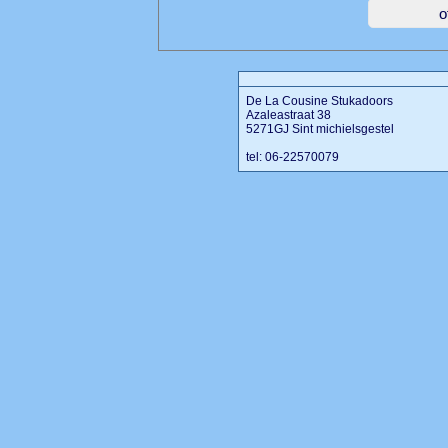
De La Cousine Stukadoors
Azaleastraat 38
5271GJ Sint michielsgestel
tel: 06-22570079