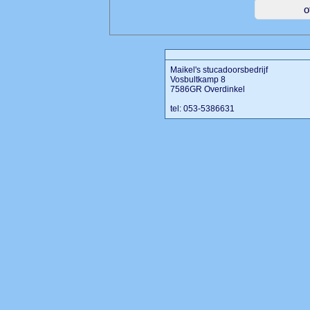
Maikel's stucadoorsbedrijf
Vosbultkamp 8
7586GR Overdinkel
tel: 053-5386631