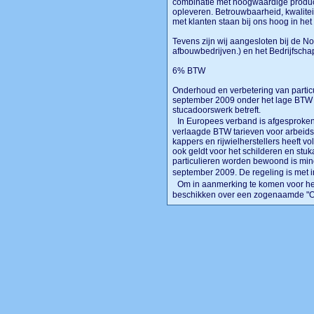
combinatie met hoogwaardige producte
opleveren. Betrouwbaarheid, kwalite
met klanten staan bij ons hoog in he
Tevens zijn wij aangesloten bij de 
afbouwbedrijven.) en het Bedrijfsch
6% BTW
Onderhoud en verbetering van partic
september 2009 onder het lage BTW ta
stucadoorswerk betreft.
In Europees verband is afgesproken
verlaagde BTW tarieven voor arbeidsi
kappers en rijwielherstellers heeft v
ook geldt voor het schilderen en stu
particulieren worden bewoond is min
september 2009. De regeling is met 
Om in aanmerking te komen voor het 
beschikken over een zogenaamde "O