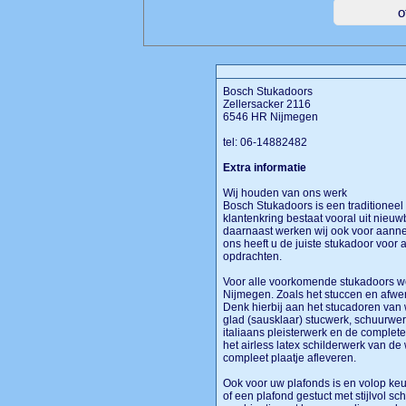
Bosch Stukadoors
Zellersacker 2116
6546 HR Nijmegen
tel: 06-14882482
Extra informatie
Wij houden van ons werk
Bosch Stukadoors is een traditioneel
klantenkring bestaat vooral uit nieu
daarnaast werken wij ook voor aanne
ons heeft u de juiste stukadoor voor
opdrachten.
Voor alle voorkomende stukadoors w
Nijmegen. Zoals het stuccen en afwe
Denk hierbij aan het stucadoren van
glad (sausklaar) stucwerk, schuurwerk
italiaans pleisterwerk en de complete
het airless latex schilderwerk van d
compleet plaatje afleveren.
Ook voor uw plafonds is en volop keu
of een plafond gestuct met stijlvol s