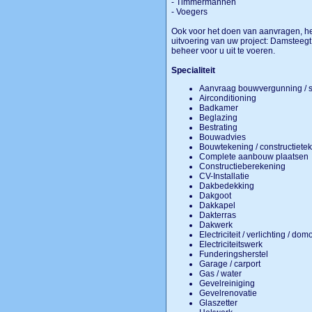
- Timmermannen
- Voegers
Ook voor het doen van aanvragen, he
uitvoering van uw project: Damsteegt 
beheer voor u uit te voeren.
Specialiteit
Aanvraag bouwvergunning / 
Airconditioning
Badkamer
Beglazing
Bestrating
Bouwadvies
Bouwtekening / constructiet
Complete aanbouw plaatse
Constructieberekening
CV-Installatie
Dakbedekking
Dakgoot
Dakkapel
Dakterras
Dakwerk
Electriciteit / verlichting / do
Electriciteitswerk
Funderingsherstel
Garage / carport
Gas / water
Gevelreiniging
Gevelrenovatie
Glaszetter