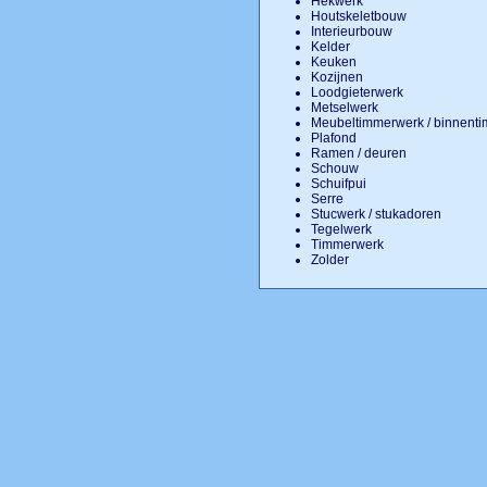
Hekwerk
Houtskeletbouw
Interieurbouw
Kelder
Keuken
Kozijnen
Loodgieterwerk
Metselwerk
Meubeltimmerwerk / binnen
Plafond
Ramen / deuren
Schouw
Schuifpui
Serre
Stucwerk / stukadoren
Tegelwerk
Timmerwerk
Zolder