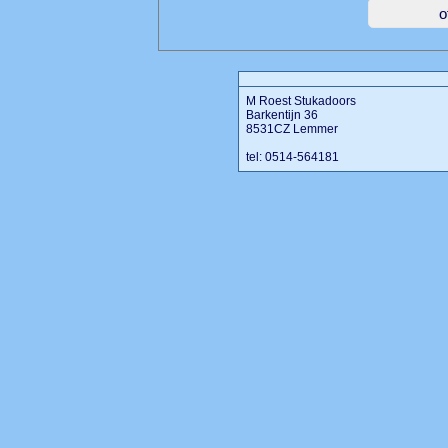
M Roest Stukadoors
Barkentijn 36
8531CZ Lemmer
tel: 0514-564181