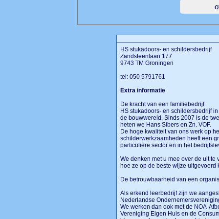
HS stukadoors- en schildersbedrijf
Zandsteenlaan 177
9743 TM Groningen
tel: 050 5791761
Extra informatie
De kracht van een familiebedrijf
HS stukadoors- en schildersbedrijf in
de bouwwereld. Sinds 2007 is de twee
heten we Hans Sibers en Zn. VOF.
De hoge kwaliteit van ons werk op h
schilderwerkzaamheden heeft een gro
particuliere sector en in het bedrijfsl
We denken met u mee over de uit te
hoe ze op de beste wijze uitgevoer
De betrouwbaarheid van een organi
Als erkend leerbedrijf zijn we aanges
Nederlandse Ondernemersverenigin
We werken dan ook met de NOA-Afbou
Vereniging Eigen Huis en de Consume