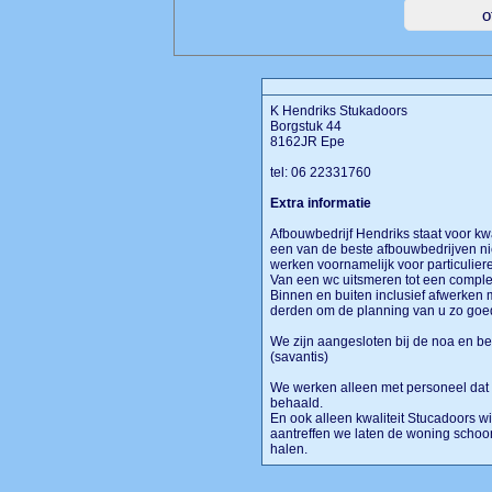
K Hendriks Stukadoors
Borgstuk 44
8162JR Epe
tel: 06 22331760
Extra informatie
Afbouwbedrijf Hendriks staat voor kwa
een van de beste afbouwbedrijven nie
werken voornamelijk voor particulie
Van een wc uitsmeren tot een complet
Binnen en buiten inclusief afwerken 
derden om de planning van u zo goed
We zijn aangesloten bij de noa en be
(savantis)
We werken alleen met personeel dat d
behaald.
En ook alleen kwaliteit Stucadoors wit
aantreffen we laten de woning schoon
halen.