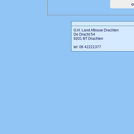
G.H. Land Afbouw Drachten
De Dracht 54
9201 BT Drachten
tel: 06 42221377