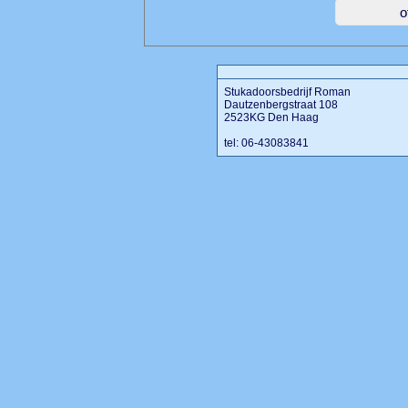
Stukadoorsbedrijf Roman
Dautzenbergstraat 108
2523KG Den Haag
tel: 06-43083841