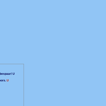
bespaar! U
oors.
U