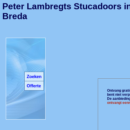
Peter Lambregts Stucadoors i
Breda
Zoeken
Offerte
Ontvang gratis
bent niet ver
De aanbiedinge
ontvangt eenm