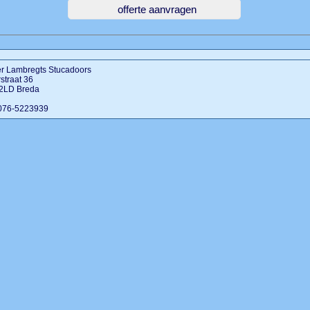
er Lambregts Stucadoors
rstraat 36
2LD Breda
 076-5223939