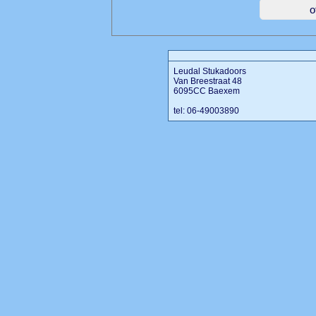
Leudal Stukadoors
Van Breestraat 48
6095CC Baexem
tel: 06-49003890