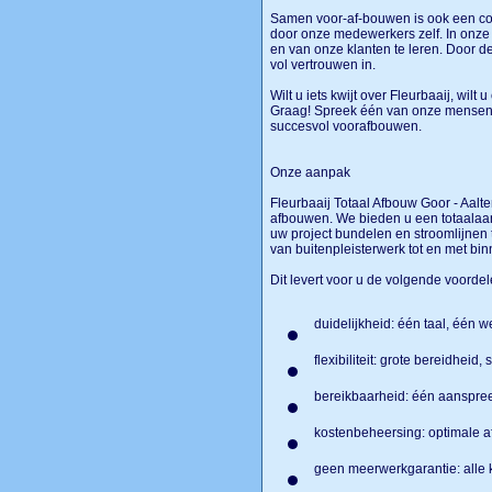
Samen voor-af-bouwen is ook een co
door onze medewerkers zelf. In onze 
en van onze klanten te leren. Door d
vol vertrouwen in.
Wilt u iets kwijt over Fleurbaaij, wil
Graag! Spreek één van onze mensen 
succesvol voorafbouwen.
Onze aanpak
Fleurbaaij Totaal Afbouw Goor - Aalt
afbouwen. We bieden u een totaalaan
uw project bundelen en stroomlijnen t
van buitenpleisterwerk tot en met b
Dit levert voor u de volgende voorde
duidelijkheid: één taal, één w
flexibiliteit: grote bereidheid,
bereikbaarheid: één aanspre
kostenbeheersing: optimale 
geen meerwerkgarantie: alle k