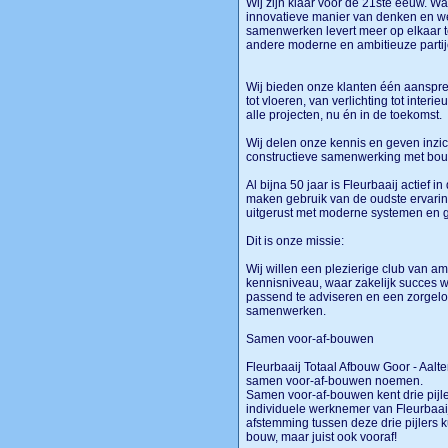
Wij zijn klaar voor de 21ste eeuw. W
innovatieve manier van denken en wer
samenwerken levert meer op elkaar te
andere moderne en ambitieuze partij
Wij bieden onze klanten één aanspre
tot vloeren, van verlichting tot interi
alle projecten, nu én in de toekomst.
Wij delen onze kennis en geven inzic
constructieve samenwerking met bou
Al bijna 50 jaar is Fleurbaaij actief
maken gebruik van de oudste ervarin
uitgerust met moderne systemen en 
Dit is onze missie:
Wij willen een plezierige club van 
kennisniveau, waar zakelijk succes w
passend te adviseren en een zorgelo
samenwerken.
Samen voor-af-bouwen
Fleurbaaij Totaal Afbouw Goor - Aalt
samen voor-af-bouwen noemen.
Samen voor-af-bouwen kent drie pijler
individuele werknemer van Fleurbaa
afstemming tussen deze drie pijlers k
bouw, maar juist ook vooraf!