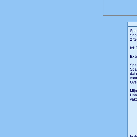
Spa
Sno
272
tel:
Extr
Spaa
Spaa
dat 
voo
Ove
Mijn
Haag
vakd
In d