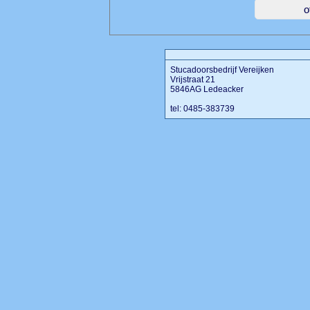
Stucadoorsbedrijf Vereijken
Vrijstraat 21
5846AG Ledeacker
tel: 0485-383739